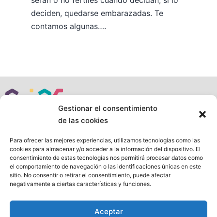
serán o no fértiles cuando decidan, si lo
deciden, quedarse embarazadas. Te
contamos algunas….
Gestionar el consentimiento
de las cookies
Para ofrecer las mejores experiencias, utilizamos tecnologías como las
Siguenos en:
cookies para almacenar y/o acceder a la información del dispositivo. El
consentimiento de estas tecnologías nos permitirá procesar datos como
Mapa web
el comportamiento de navegación o las identificaciones únicas en este
sitio. No consentir o retirar el consentimiento, puede afectar
Aviso legal
negativamente a ciertas características y funciones.
Política de privacidad
Política de cookies
Aceptar