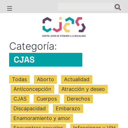
Saltar
al
contenido
Categoría:
CJAS
Todas
Aborto
Actualidad
Anticoncepción
Atracción y deseo
CJAS
Cuerpos
Derechos
Discapacidad
Embarazo
Enamoramiento y amor
Encuentros sexuales
Infecciones y VIH