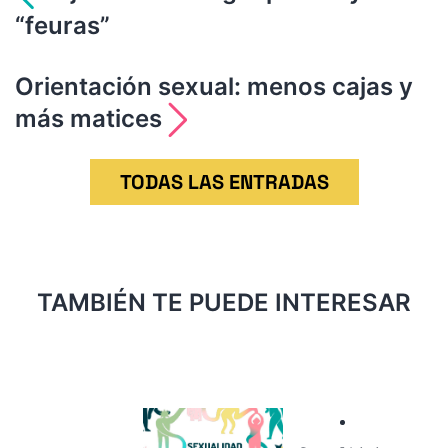
“feuras”
de
entradas
Orientación sexual: menos cajas y
más matices
TODAS LAS ENTRADAS
TAMBIÉN TE PUEDE INTERESAR