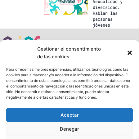
Sexualidad y
diversidad.
Hablan las
personas
jóvenes
Gestionar el consentimiento
de las cookies
Para ofrecer las mejores experiencias, utilizamos tecnologías como las
Siguenos en:
cookies para almacenar y/o acceder a la información del dispositivo. El
consentimiento de estas tecnologías nos permitirá procesar datos como
Mapa web
el comportamiento de navegación o las identificaciones únicas en este
sitio. No consentir o retirar el consentimiento, puede afectar
Aviso legal
negativamente a ciertas características y funciones.
Política de privacidad
Política de cookies
Aceptar
Denegar
CJAS es un proyecto de SEDRA - Federación de