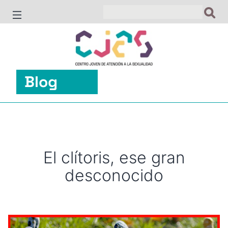
Saltar
al
contenido
Blog
El clítoris, ese gran
desconocido