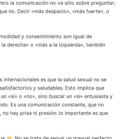
 Pero la comunicación no va sólo sobre preguntar;
que no. Decir «más despacio», «más fuerte», o
omodidad y consentimiento son igual de
la derecha» o «más a la izquierda», también
s internacionales es que la salud sexual no se
atisfactorios y saludables. Esto implica que
n «sí» o «no», sino buscar un «sí» entusiasta y
ndo. Es una comunicación constante, que no
no hay prisa ni presión: lo importante es que
tua
​. No se trata de seguir un manual perfecto