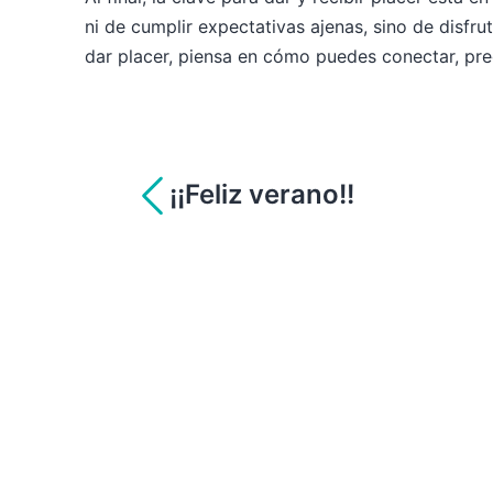
ni de cumplir expectativas ajenas, sino de disf
dar placer, piensa en cómo puedes conectar, pre
Navegación
¡¡Feliz verano!!
de
entradas