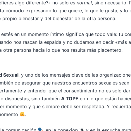
fieres algo diferente?» no solo es
normal
, sino necesario.
a cómodo expresando lo que quiere, lo que le gusta, y lo 
propio bienestar y del bienestar de la otra persona.
e estés en un momento íntimo significa que todo vale: tu c
uando nos rascan la espalda y no dudamos en decir «más a 
la otra persona hacia lo que nos resulta más placentero.
ud Sexual
, y uno de los mensajes clave de las organizacione
ambién de asegurar que nuestros encuentros sexuales sean s
rtamente y entender que el consentimiento no es solo dar u
lo dispuestas, sino también
A TOPE
con lo que están hacie
er momento y que siempre debe ser respetada. Y recuerda, 
l momento
​.
en la comunicación
​, en la conexión
​ y en la escucha mu