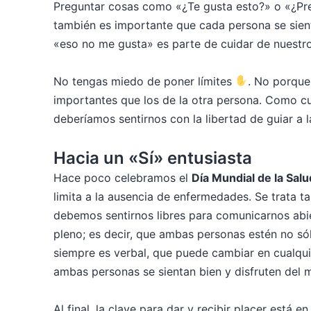
Preguntar cosas como «¿Te gusta esto?» o «¿Pre
también es importante que cada persona se sient
«eso no me gusta» es parte de cuidar de nuestro 
No tengas miedo de poner límites
​. No porqu
importantes que los de la otra persona. Como c
deberíamos sentirnos con la libertad de guiar a 
Hacia un «Sí» entusiasta
Hace poco celebramos el
Día Mundial de la Sal
limita a la ausencia de enfermedades. Se trata t
debemos sentirnos libres para comunicarnos abie
pleno; es decir, que ambas personas estén no só
siempre es verbal, que puede cambiar en cualqui
ambas personas se sientan bien y disfruten de
Al final, la clave para dar y recibir placer está 