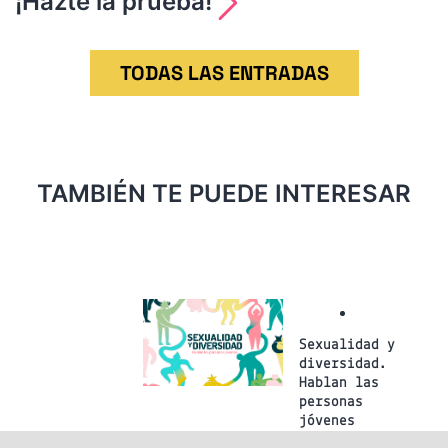
entradas
¡Hazte la prueba!
TODAS LAS ENTRADAS
TAMBIÉN TE PUEDE INTERESAR
Sexualidad y
diversidad.
Hablan las
personas
jóvenes