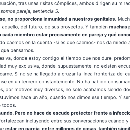
inuación, tras unas risitas cómplices, ambos dirigen su mira
 somos pareja, sentencia S.
se, no proporciona inmunidad a nuestros genitales.
Mucha
o aquello, del futuro, de sus proyectos. Y también
muchas p
ra cada miembro estar precisamente en pareja y qué conc
do caemos en la cuenta -si es que caemos- nos da miedo 
 que pensarnos.
va, donde estoy contigo el tiempo que nos dure, predomin
idad muy exclusiva, donde, supuestamente, no existen encue
arne. Si no se ha llegado a cruzar la línea fronteriza del 
piense en un tercero constantemente. No ha habido consumac
nes, por motivos muy diversos, no solo acabamos siendo d
stuvimos hace un año, cuando nos dimos ese tiempo. Y se
e todos.
e mundo. Pero no hace de escudo protector frente a infecc
fortalezcan incluyendo entre sus conversaciones cuándo y
que
estar en pareja, entre millones de cosas, también signi