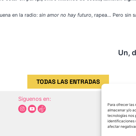
uena en la radio:
sin amor no hay futuro
, rapea… Pero sin 
Un, d
TODAS LAS ENTRADAS
Siguenos en:
Map
Para ofrecer las
Aviso
almacenar y/o ac
Polít
tecnologías nos 
identificaciones 
Polít
afectar negativa