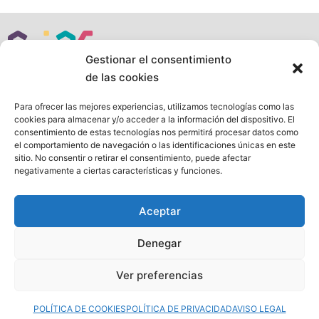
Gestionar el consentimiento
de las cookies
Para ofrecer las mejores experiencias, utilizamos tecnologías como las
Siguenos en:
cookies para almacenar y/o acceder a la información del dispositivo. El
consentimiento de estas tecnologías nos permitirá procesar datos como
Mapa web
el comportamiento de navegación o las identificaciones únicas en este
sitio. No consentir o retirar el consentimiento, puede afectar
Aviso legal
negativamente a ciertas características y funciones.
Política de privacidad
Política de cookies
Aceptar
Denegar
CJAS es un proyecto de SEDRA - Federación de
Planificación Familiar
www.sedra-fpfe.org
Ver preferencias
POLÍTICA DE COOKIES
POLÍTICA DE PRIVACIDAD
AVISO LEGAL
© 2026 SEDRA - Federación de Planificación Familiar